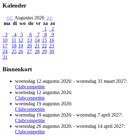
Kalender
<<
Augustus 2026
>>
ma
di
wo
do
vr
za
zo
1
2
3
4
5
6
7
8
9
10
11
12
13
14
15
16
17
18
19
20
21
22
23
24
25
26
27
28
29
30
31
Binnenkort
woensdag 12 augustus 2026:
-
woensdag 31 maart 2027:
Clubcompetitie
woensdag 12 augustus 2026:
Clubcompetitie
woensdag 19 augustus 2026:
Clubcompetitie
woensdag 19 augustus 2026:
-
woensdag 7 april 2027:
Clubcompetitie
woensdag 26 augustus 2026:
-
woensdag 14 april 2027:
Clubcompetitie