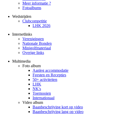
Meer informatie ?
Fotoalbums
Wedstrijden
Clubcompetitie
LHK 2026
Internetlinks
Verenigingen
Nationale Bonden
Minigolfmateriaal
Overige links
Multimedia
Foto album
Aanleg accommodatie
Feesten en Recepties
50+ activiteiten
LHK
NK's
Toernooien
Internationaal
Video album
Baanbeschrijving kort op video
Baanbeschrijving lang op video