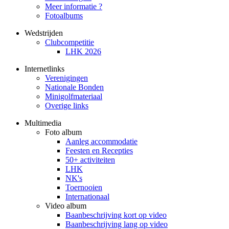
Meer informatie ?
Fotoalbums
Wedstrijden
Clubcompetitie
LHK 2026
Internetlinks
Verenigingen
Nationale Bonden
Minigolfmateriaal
Overige links
Multimedia
Foto album
Aanleg accommodatie
Feesten en Recepties
50+ activiteiten
LHK
NK's
Toernooien
Internationaal
Video album
Baanbeschrijving kort op video
Baanbeschrijving lang op video