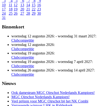
3
4
5
6
7
8
9
10
11
12
13
14
15
16
17
18
19
20
21
22
23
24
25
26
27
28
29
30
31
Binnenkort
woensdag 12 augustus 2026:
-
woensdag 31 maart 2027:
Clubcompetitie
woensdag 12 augustus 2026:
Clubcompetitie
woensdag 19 augustus 2026:
Clubcompetitie
woensdag 19 augustus 2026:
-
woensdag 7 april 2027:
Clubcompetitie
woensdag 26 augustus 2026:
-
woensdag 14 april 2027:
Clubcompetitie
Nieuws
Ook damesteam MGC Oirschot Nederlands Kampioen!
MGC Oirschot Nederlands Kampioen!
Veel prijzen voor MGC Oirschot bij het NK Combi
Verrassende winnaar LHK te Ridderkerk